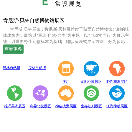
E
常设展览
肯尼斯·贝林自然博物馆展区
肯尼斯·贝林展馆：肯尼斯·贝林展馆位于陕西自然博物馆北侧的球
体建筑内，展馆以“星球·自然·共生”为主题，以“与动物同行”为展示主
线，以世界野生动物标本为基础，辅以沉浸式展示方法，分为多彩亚
欧、野性非洲、雄浑美洲、奇异北极、神秘澳洲、生存法则、江海律
查看更多
动、穹幕影院、勇敢者通道、互动体验等10个展示体验区，共展出七
百余件世界珍稀野生动物标本。
贝林自然博物馆趣味互动展区
贝林自然博物馆山海经奇展区
序厅
多彩亚欧展区
野性非洲展区
雄浑美洲展区
奇异北极展区
神秘澳洲展区
生存法则展区
江海律动展区