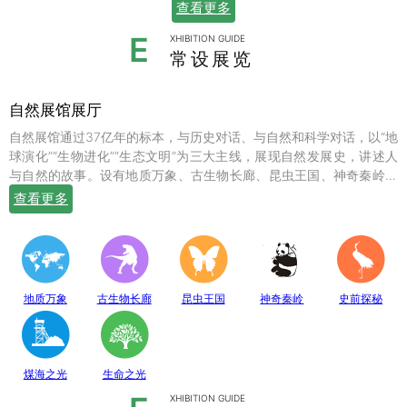
查看更多
E
XHIBITION GUIDE
常设展览
自然展馆展厅
自然展馆通过37亿年的标本，与历史对话、与自然和科学对话，以“地
球演化”“生物进化”“生态文明”为三大主线，展现自然发展史，讲述人
与自然的故事。设有地质万象、古生物长廊、昆虫王国、神奇秦岭、
史前探秘、煤海之光和生命之光七个常设展厅，陈列有岩石鼻祖紫苏
查看更多
斜长麻粒岩等矿物标本；有鱼龙、翼龙、马门溪龙、似银杏、新芦木
等珍贵的化石；有秦岭大熊猫、金丝猴、羚牛、朱鹮、珙桐、独叶草
等珍稀动植物标本，呈现出一幅绚丽多姿的地球生命物种演化图。
地质万象
古生物长廊
昆虫王国
神奇秦岭
史前探秘
煤海之光
生命之光
XHIBITION GUIDE