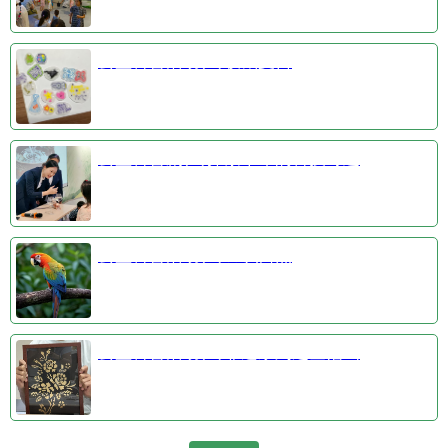
公益科普活动③收藏夏日
公益科普剧④探索千年的科技奇迹
公益科普活动①羽识自然
公益科普活动②非遗系列之金箔画