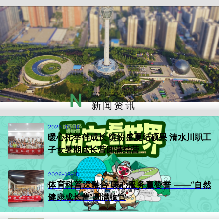
N
EWS INFORMATION
新闻资讯
2026-08-10
暖心托举伴成长 缤纷盛夏结硕果 清水川职工
子女暑期成长营圆满结营
2026-08-10
体育科普深融合 暖心服务赢赞誉 ——“自然
健康成长营”圆满收官