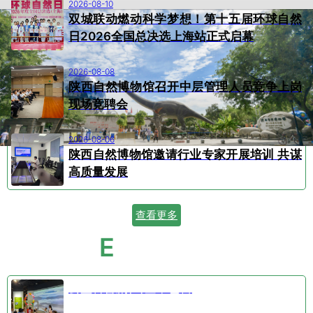
2026-08-10
双城联动燃动科学梦想！第十五届环球自然
日2026全国总决选上海站正式启幕
2026-08-08
陕西自然博物馆召开中层管理人员竞争上岗
现场竞聘会
2026-08-06
陕西自然博物馆邀请行业专家开展培训 共谋
高质量发展
查看更多
E
VENT CALENDAR
活动日历
公益科普剧⑤空中芭蕾