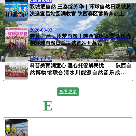
2026-08-05
双城逐自然 三秦绽芳华｜环球自然日双城总
决选宜昌站圆满收官 陕西赛区蓄势奔赴上...
2026-08-03
奔赴宜昌，逐梦自然！陕西赛区29支队伍亮
相环球自然日总决选首站开幕式
2026-07-30
科普美育润童心 暖心托管解民忧 ——陕西自
然博物馆联合清水川能源自然音乐成长营
顺...
查看更多
E
VENT CALENDAR
活动日历
公益科普剧⑤空中芭蕾