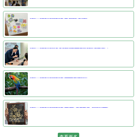
公益科普活动③收藏夏日
公益科普剧④探索千年的科技奇迹
公益科普活动①羽识自然
公益科普活动②非遗系列之金箔画