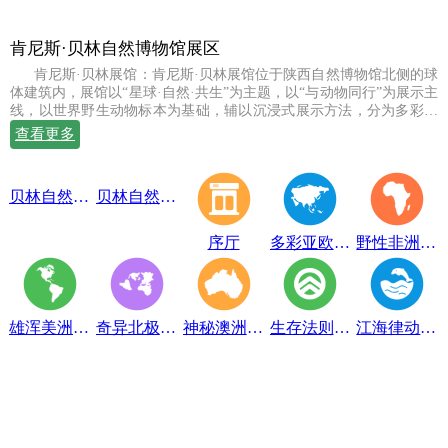
肯尼斯·贝林自然博物馆展区
肯尼斯·贝林展馆：肯尼斯·贝林展馆位于陕西自然博物馆北侧的球
体建筑内，展馆以“星球·自然·共生”为主题，以“与动物同行”为展示主
线，以世界野生动物标本为基础，辅以沉浸式展示方法，分为多彩亚
欧、野性非洲、雄浑美洲、奇异北极、神秘澳洲、生存法则、江海律
查看更多
动、穹幕影院、勇敢者通道、互动体验等10个展示体验区，共展出七
百余件世界珍稀野生动物标本。
贝林自然博物馆趣味互动展区
贝林自然博物馆山海经奇展区
序厅
多彩亚欧展区
野性非洲展区
雄浑美洲展区
奇异北极展区
神秘澳洲展区
生存法则展区
江海律动展区