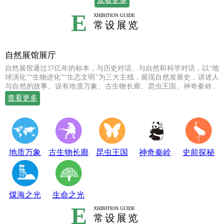
查看更多
E
XHIBITION GUIDE
常设展览
自然展馆展厅
自然展馆通过37亿年的标本，与历史对话、与自然和科学对话，以“地
球演化”“生物进化”“生态文明”为三大主线，展现自然发展史，讲述人
与自然的故事。设有地质万象、古生物长廊、昆虫王国、神奇秦岭、
史前探秘、煤海之光和生命之光七个常设展厅，陈列有岩石鼻祖紫苏
查看更多
斜长麻粒岩等矿物标本；有鱼龙、翼龙、马门溪龙、似银杏、新芦木
等珍贵的化石；有秦岭大熊猫、金丝猴、羚牛、朱鹮、珙桐、独叶草
等珍稀动植物标本，呈现出一幅绚丽多姿的地球生命物种演化图。
地质万象
古生物长廊
昆虫王国
神奇秦岭
史前探秘
煤海之光
生命之光
E
XHIBITION GUIDE
常设展览