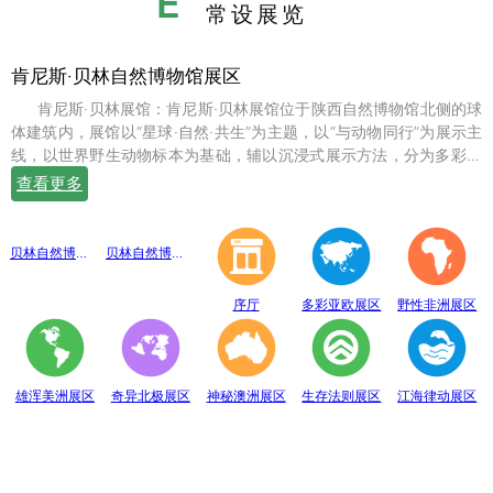
E
常设展览
肯尼斯·贝林自然博物馆展区
肯尼斯·贝林展馆：肯尼斯·贝林展馆位于陕西自然博物馆北侧的球
体建筑内，展馆以“星球·自然·共生”为主题，以“与动物同行”为展示主
线，以世界野生动物标本为基础，辅以沉浸式展示方法，分为多彩亚
欧、野性非洲、雄浑美洲、奇异北极、神秘澳洲、生存法则、江海律
查看更多
动、穹幕影院、勇敢者通道、互动体验等10个展示体验区，共展出七
百余件世界珍稀野生动物标本。
贝林自然博物馆趣味互动展区
贝林自然博物馆山海经奇展区
序厅
多彩亚欧展区
野性非洲展区
雄浑美洲展区
奇异北极展区
神秘澳洲展区
生存法则展区
江海律动展区