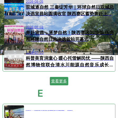
2026-08-05
双城逐自然 三秦绽芳华｜环球自然日双城总
决选宜昌站圆满收官 陕西赛区蓄势奔赴上...
2026-08-03
奔赴宜昌，逐梦自然！陕西赛区29支队伍亮
相环球自然日总决选首站开幕式
2026-07-30
科普美育润童心 暖心托管解民忧 ——陕西自
然博物馆联合清水川能源自然音乐成长营
顺...
查看更多
E
VENT CALENDAR
活动日历
公益科普剧⑤空中芭蕾