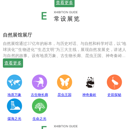
查看更多
E
XHIBITION GUIDE
常设展览
自然展馆展厅
自然展馆通过37亿年的标本，与历史对话、与自然和科学对话，以“地
球演化”“生物进化”“生态文明”为三大主线，展现自然发展史，讲述人
与自然的故事。设有地质万象、古生物长廊、昆虫王国、神奇秦岭、
史前探秘、煤海之光和生命之光七个常设展厅，陈列有岩石鼻祖紫苏
查看更多
斜长麻粒岩等矿物标本；有鱼龙、翼龙、马门溪龙、似银杏、新芦木
等珍贵的化石；有秦岭大熊猫、金丝猴、羚牛、朱鹮、珙桐、独叶草
等珍稀动植物标本，呈现出一幅绚丽多姿的地球生命物种演化图。
地质万象
古生物长廊
昆虫王国
神奇秦岭
史前探秘
煤海之光
生命之光
XHIBITION GUIDE