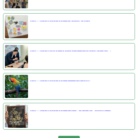
公益科普活动③收藏夏日
公益科普剧④探索千年的科技奇迹
公益科普活动①羽识自然
公益科普活动②非遗系列之金箔画