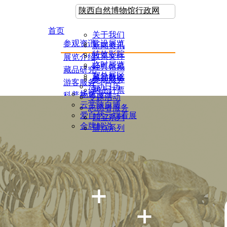
陕西自然博物馆行政网
首页
关于我们
参观资讯
常设展览
新闻资讯
特效影院
政策文件
展览介绍
临时展览
经典馆藏
藏品研究
室外展区
藏品数据
参观服务
游客服务
活动日历
网上订票
场馆漫游
科普教育
专题活动
云赏陕自博
数字展馆
志愿者服务
爱自然云端看展
四宝系列
文创集市
金牌解说
蓝点系列
博物之友