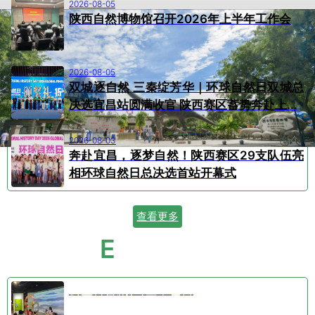
2026-08-05
陕西自然博物馆召开2026年上半年工作会
2026-08-05
双城逐自然 三秦绽芳华｜环球自然日双城总
决选宜昌站圆满收官 陕西赛区蓄势奔赴上...
2026-08-03
奔赴宜昌，逐梦自然！陕西赛区29支队伍亮
相环球自然日总决选首站开幕式
查看更多
E
VENT CALENDAR
活动日历
公益科普剧⑤空中芭蕾