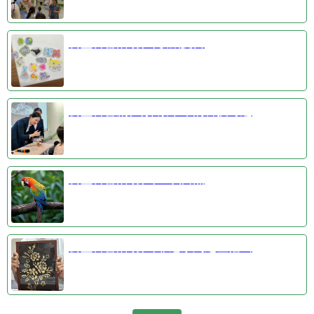
公益科普活动③收藏夏日
公益科普剧④探索千年的科技奇迹
公益科普活动①羽识自然
公益科普活动②非遗系列之金箔画