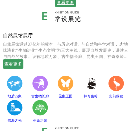
查看更多
E
XHIBITION GUIDE
常设展览
自然展馆展厅
自然展馆通过37亿年的标本，与历史对话、与自然和科学对话，以“地
球演化”“生物进化”“生态文明”为三大主线，展现自然发展史，讲述人
与自然的故事。设有地质万象、古生物长廊、昆虫王国、神奇秦岭、
史前探秘、煤海之光和生命之光七个常设展厅，陈列有岩石鼻祖紫苏
查看更多
斜长麻粒岩等矿物标本；有鱼龙、翼龙、马门溪龙、似银杏、新芦木
等珍贵的化石；有秦岭大熊猫、金丝猴、羚牛、朱鹮、珙桐、独叶草
等珍稀动植物标本，呈现出一幅绚丽多姿的地球生命物种演化图。
地质万象
古生物长廊
昆虫王国
神奇秦岭
史前探秘
煤海之光
生命之光
XHIBITION GUIDE