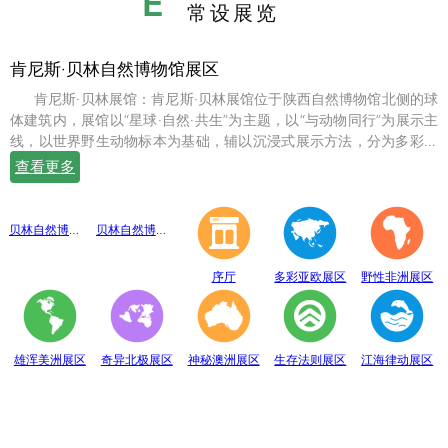
E
常设展览
肯尼斯·贝林自然博物馆展区
肯尼斯·贝林展馆：肯尼斯·贝林展馆位于陕西自然博物馆北侧的球
体建筑内，展馆以“星球·自然·共生”为主题，以“与动物同行”为展示主
线，以世界野生动物标本为基础，辅以沉浸式展示方法，分为多彩亚
欧、野性非洲、雄浑美洲、奇异北极、神秘澳洲、生存法则、江海律
查看更多
动、穹幕影院、勇敢者通道、互动体验等10个展示体验区，共展出七
百余件世界珍稀野生动物标本。
贝林自然博物馆趣味互动展区
贝林自然博物馆山海经奇展区
序厅
多彩亚欧展区
野性非洲展区
雄浑美洲展区
奇异北极展区
神秘澳洲展区
生存法则展区
江海律动展区