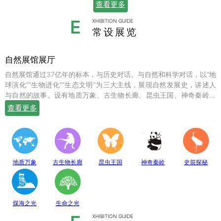
查看更多
E
XHIBITION GUIDE
常设展览
自然展馆展厅
自然展馆通过37亿年的标本，与历史对话、与自然和科学对话，以“地
球演化”“生物进化”“生态文明”为三大主线，展现自然发展史，讲述人
与自然的故事。设有地质万象、古生物长廊、昆虫王国、神奇秦岭、
史前探秘、煤海之光和生命之光七个常设展厅，陈列有岩石鼻祖紫苏
查看更多
斜长麻粒岩等矿物标本；有鱼龙、翼龙、马门溪龙、似银杏、新芦木
等珍贵的化石；有秦岭大熊猫、金丝猴、羚牛、朱鹮、珙桐、独叶草
等珍稀动植物标本，呈现出一幅绚丽多姿的地球生命物种演化图。
地质万象
古生物长廊
昆虫王国
神奇秦岭
史前探秘
煤海之光
生命之光
XHIBITION GUIDE