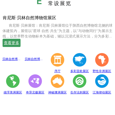
E
常设展览
肯尼斯·贝林自然博物馆展区
肯尼斯·贝林展馆：肯尼斯·贝林展馆位于陕西自然博物馆北侧的球
体建筑内，展馆以“星球·自然·共生”为主题，以“与动物同行”为展示主
线，以世界野生动物标本为基础，辅以沉浸式展示方法，分为多彩亚
欧、野性非洲、雄浑美洲、奇异北极、神秘澳洲、生存法则、江海律
查看更多
动、穹幕影院、勇敢者通道、互动体验等10个展示体验区，共展出七
百余件世界珍稀野生动物标本。
贝林自然博物馆趣味互动展区
贝林自然博物馆山海经奇展区
序厅
多彩亚欧展区
野性非洲展区
雄浑美洲展区
奇异北极展区
神秘澳洲展区
生存法则展区
江海律动展区