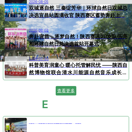
2026-08-05
双城逐自然 三秦绽芳华｜环球自然日双城总
决选宜昌站圆满收官 陕西赛区蓄势奔赴上...
2026-08-03
奔赴宜昌，逐梦自然！陕西赛区29支队伍亮
相环球自然日总决选首站开幕式
2026-07-30
科普美育润童心 暖心托管解民忧 ——陕西自
然博物馆联合清水川能源自然音乐成长营
顺...
查看更多
E
VENT CALENDAR
活动日历
公益科普剧⑤空中芭蕾