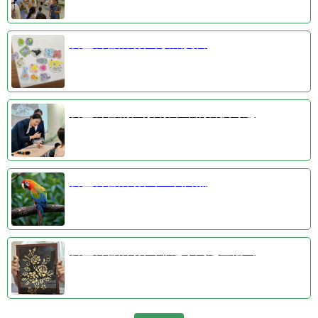
公益科普活动③收藏夏日
公益科普剧④探索千年的科技奇迹
公益科普活动①羽识自然
公益科普活动②非遗系列之金箔画