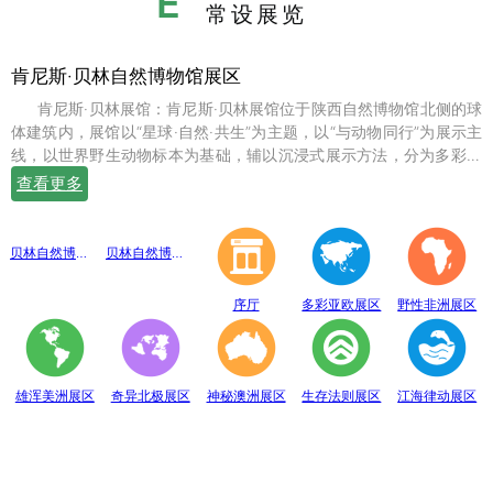
E
常设展览
肯尼斯·贝林自然博物馆展区
肯尼斯·贝林展馆：肯尼斯·贝林展馆位于陕西自然博物馆北侧的球
体建筑内，展馆以“星球·自然·共生”为主题，以“与动物同行”为展示主
线，以世界野生动物标本为基础，辅以沉浸式展示方法，分为多彩亚
欧、野性非洲、雄浑美洲、奇异北极、神秘澳洲、生存法则、江海律
查看更多
动、穹幕影院、勇敢者通道、互动体验等10个展示体验区，共展出七
百余件世界珍稀野生动物标本。
贝林自然博物馆趣味互动展区
贝林自然博物馆山海经奇展区
序厅
多彩亚欧展区
野性非洲展区
雄浑美洲展区
奇异北极展区
神秘澳洲展区
生存法则展区
江海律动展区