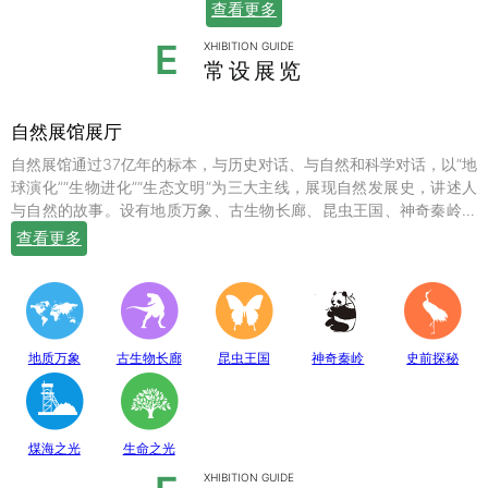
查看更多
E
XHIBITION GUIDE
常设展览
自然展馆展厅
自然展馆通过37亿年的标本，与历史对话、与自然和科学对话，以“地
球演化”“生物进化”“生态文明”为三大主线，展现自然发展史，讲述人
与自然的故事。设有地质万象、古生物长廊、昆虫王国、神奇秦岭、
史前探秘、煤海之光和生命之光七个常设展厅，陈列有岩石鼻祖紫苏
查看更多
斜长麻粒岩等矿物标本；有鱼龙、翼龙、马门溪龙、似银杏、新芦木
等珍贵的化石；有秦岭大熊猫、金丝猴、羚牛、朱鹮、珙桐、独叶草
等珍稀动植物标本，呈现出一幅绚丽多姿的地球生命物种演化图。
地质万象
古生物长廊
昆虫王国
神奇秦岭
史前探秘
煤海之光
生命之光
XHIBITION GUIDE