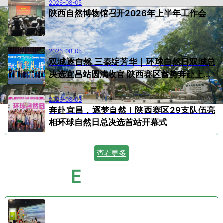
2026-08-05
陕西自然博物馆召开2026年上半年工作会
2026-08-05
双城逐自然 三秦绽芳华｜环球自然日双城总
决选宜昌站圆满收官 陕西赛区蓄势奔赴上...
2026-08-03
奔赴宜昌，逐梦自然！陕西赛区29支队伍亮
相环球自然日总决选首站开幕式
查看更多
E
VENT CALENDAR
活动日历
公益科普剧⑤空中芭蕾