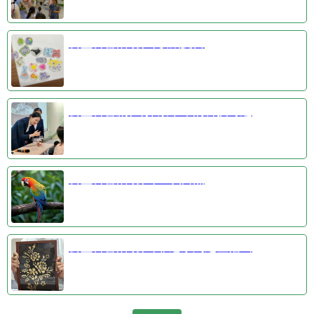
公益科普活动③收藏夏日
公益科普剧④探索千年的科技奇迹
公益科普活动①羽识自然
公益科普活动②非遗系列之金箔画