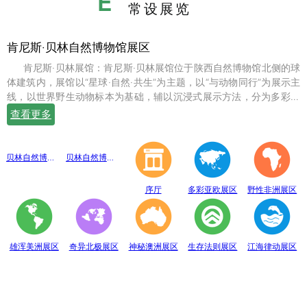
E
常设展览
肯尼斯·贝林自然博物馆展区
肯尼斯·贝林展馆：肯尼斯·贝林展馆位于陕西自然博物馆北侧的球
体建筑内，展馆以“星球·自然·共生”为主题，以“与动物同行”为展示主
线，以世界野生动物标本为基础，辅以沉浸式展示方法，分为多彩亚
欧、野性非洲、雄浑美洲、奇异北极、神秘澳洲、生存法则、江海律
查看更多
动、穹幕影院、勇敢者通道、互动体验等10个展示体验区，共展出七
百余件世界珍稀野生动物标本。
贝林自然博物馆趣味互动展区
贝林自然博物馆山海经奇展区
序厅
多彩亚欧展区
野性非洲展区
雄浑美洲展区
奇异北极展区
神秘澳洲展区
生存法则展区
江海律动展区