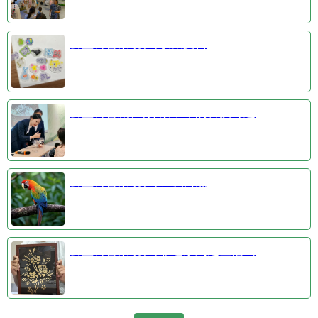
公益科普活动③收藏夏日
公益科普剧④探索千年的科技奇迹
公益科普活动①羽识自然
公益科普活动②非遗系列之金箔画