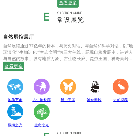
查看更多
E
XHIBITION GUIDE
常设展览
自然展馆展厅
自然展馆通过37亿年的标本，与历史对话、与自然和科学对话，以“地
球演化”“生物进化”“生态文明”为三大主线，展现自然发展史，讲述人
与自然的故事。设有地质万象、古生物长廊、昆虫王国、神奇秦岭、
史前探秘、煤海之光和生命之光七个常设展厅，陈列有岩石鼻祖紫苏
查看更多
斜长麻粒岩等矿物标本；有鱼龙、翼龙、马门溪龙、似银杏、新芦木
等珍贵的化石；有秦岭大熊猫、金丝猴、羚牛、朱鹮、珙桐、独叶草
等珍稀动植物标本，呈现出一幅绚丽多姿的地球生命物种演化图。
地质万象
古生物长廊
昆虫王国
神奇秦岭
史前探秘
煤海之光
生命之光
XHIBITION GUIDE