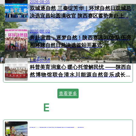
2026-08-05
双城逐自然 三秦绽芳华｜环球自然日双城总
决选宜昌站圆满收官 陕西赛区蓄势奔赴上...
2026-08-03
奔赴宜昌，逐梦自然！陕西赛区29支队伍亮
相环球自然日总决选首站开幕式
2026-07-30
科普美育润童心 暖心托管解民忧 ——陕西自
然博物馆联合清水川能源自然音乐成长营
顺...
查看更多
E
VENT CALENDAR
活动日历
公益科普剧⑤空中芭蕾