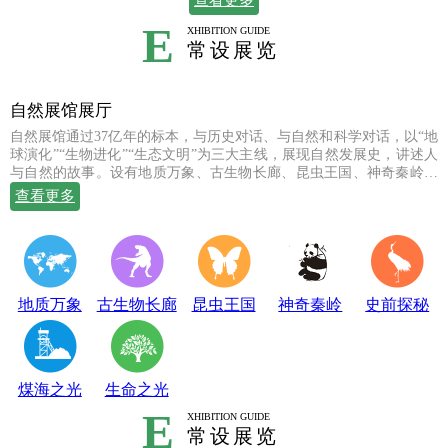
查看更多
E
XHIBITION GUIDE
常设展览
自然展馆展厅
自然展馆通过37亿年的标本，与历史对话、与自然和科学对话，以“地
球演化”“生物进化”“生态文明”为三大主线，展现自然发展史，讲述人
与自然的故事。设有地质万象、古生物长廊、昆虫王国、神奇秦岭、
史前探秘、煤海之光和生命之光七个常设展厅，陈列有岩石鼻祖紫苏
查看更多
斜长麻粒岩等矿物标本；有鱼龙、翼龙、马门溪龙、似银杏、新芦木
等珍贵的化石；有秦岭大熊猫、金丝猴、羚牛、朱鹮、珙桐、独叶草
等珍稀动植物标本，呈现出一幅绚丽多姿的地球生命物种演化图。
地质万象
古生物长廊
昆虫王国
神奇秦岭
史前探秘
煤海之光
生命之光
E
XHIBITION GUIDE
常设展览