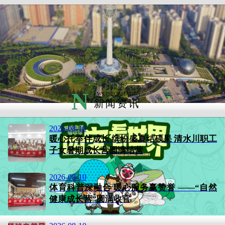
N
EWS INFORMATION
新闻资讯
2026-08-10
暖心托举伴成长 缤纷盛夏结硕果 清水川职工
子女暑期成长营圆满结营
2026-08-10
体育科普深融合 暖心服务赢赞誉 ——“自然
健康成长营”圆满收官