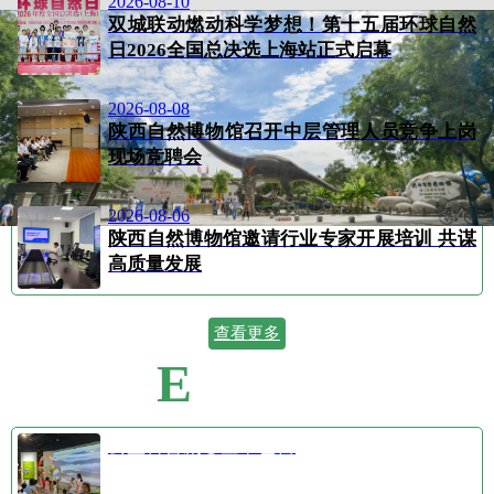
2026-08-10
双城联动燃动科学梦想！第十五届环球自然
日2026全国总决选上海站正式启幕
2026-08-08
陕西自然博物馆召开中层管理人员竞争上岗
现场竞聘会
2026-08-06
陕西自然博物馆邀请行业专家开展培训 共谋
高质量发展
查看更多
E
VENT CALENDAR
活动日历
公益科普剧⑤空中芭蕾