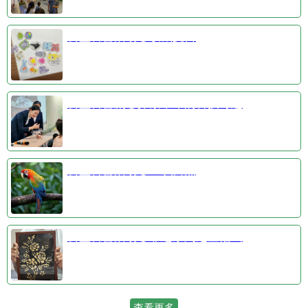
公益科普活动③收藏夏日
公益科普剧④探索千年的科技奇迹
公益科普活动①羽识自然
公益科普活动②非遗系列之金箔画