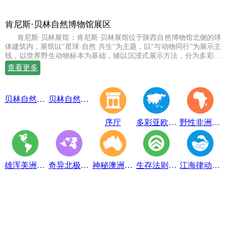
肯尼斯·贝林自然博物馆展区
肯尼斯·贝林展馆：肯尼斯·贝林展馆位于陕西自然博物馆北侧的球
体建筑内，展馆以“星球·自然·共生”为主题，以“与动物同行”为展示主
线，以世界野生动物标本为基础，辅以沉浸式展示方法，分为多彩亚
欧、野性非洲、雄浑美洲、奇异北极、神秘澳洲、生存法则、江海律
查看更多
动、穹幕影院、勇敢者通道、互动体验等10个展示体验区，共展出七
百余件世界珍稀野生动物标本。
贝林自然博物馆趣味互动展区
贝林自然博物馆山海经奇展区
序厅
多彩亚欧展区
野性非洲展区
雄浑美洲展区
奇异北极展区
神秘澳洲展区
生存法则展区
江海律动展区