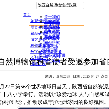
陕西自然博物馆行政网
首页
关于我们
参观资讯
常设展览
新闻资讯
特效影院
政策文件
展览介绍
临时展览
经典馆藏
藏品研究
室外展区
藏品数据
参观服务
游客服务
活动日历
网上订票
场馆漫游
科普教育
专题活动
云赏陕自博
数字展馆
志愿者服务
爱自然云端看展
四宝系列
文创集市
自然博物馆科普使者受邀参加省
金牌解说
蓝点系列
博物之友
来源：
展教二部
日期：
2025-04-27
点击
4月22日第56个世界地球日当天，陕西省自然资
二十八小学举行。活动以“珍爱地球 人与自然和
态保护理念，推动形成守护地球家园的良好氛围。