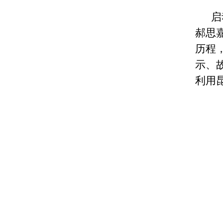
启
郝思
历程
示、
利用