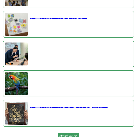
公益科普活动③收藏夏日
公益科普剧④探索千年的科技奇迹
公益科普活动①羽识自然
公益科普活动②非遗系列之金箔画