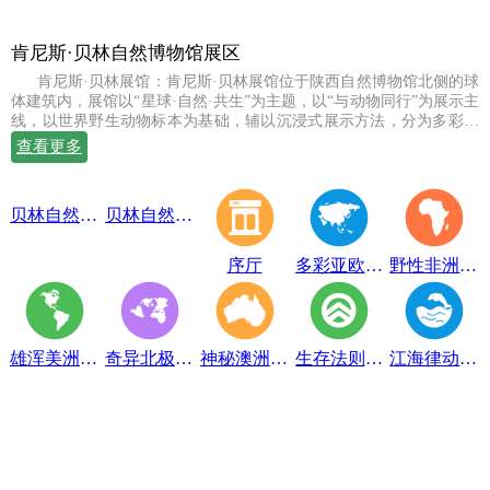
肯尼斯·贝林自然博物馆展区
肯尼斯·贝林展馆：肯尼斯·贝林展馆位于陕西自然博物馆北侧的球
体建筑内，展馆以“星球·自然·共生”为主题，以“与动物同行”为展示主
线，以世界野生动物标本为基础，辅以沉浸式展示方法，分为多彩亚
欧、野性非洲、雄浑美洲、奇异北极、神秘澳洲、生存法则、江海律
查看更多
动、穹幕影院、勇敢者通道、互动体验等10个展示体验区，共展出七
百余件世界珍稀野生动物标本。
贝林自然博物馆趣味互动展区
贝林自然博物馆山海经奇展区
序厅
多彩亚欧展区
野性非洲展区
雄浑美洲展区
奇异北极展区
神秘澳洲展区
生存法则展区
江海律动展区