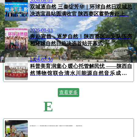
2026-08-05
双城逐自然 三秦绽芳华｜环球自然日双城总
决选宜昌站圆满收官 陕西赛区蓄势奔赴上...
2026-08-03
奔赴宜昌，逐梦自然！陕西赛区29支队伍亮
相环球自然日总决选首站开幕式
2026-07-30
科普美育润童心 暖心托管解民忧 ——陕西自
然博物馆联合清水川能源自然音乐成长营
顺...
查看更多
E
VENT CALENDAR
活动日历
公益科普剧⑤空中芭蕾