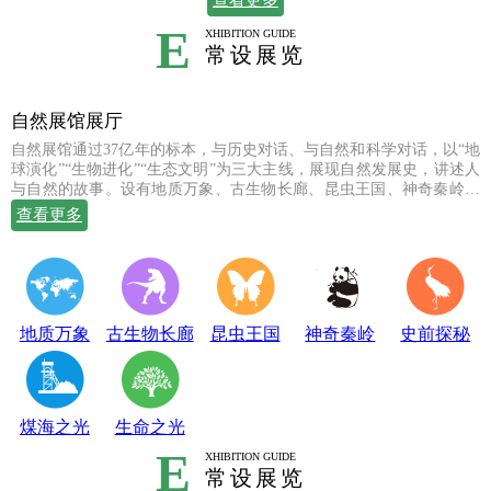
查看更多
E
XHIBITION GUIDE
常设展览
自然展馆展厅
自然展馆通过37亿年的标本，与历史对话、与自然和科学对话，以“地
球演化”“生物进化”“生态文明”为三大主线，展现自然发展史，讲述人
与自然的故事。设有地质万象、古生物长廊、昆虫王国、神奇秦岭、
史前探秘、煤海之光和生命之光七个常设展厅，陈列有岩石鼻祖紫苏
查看更多
斜长麻粒岩等矿物标本；有鱼龙、翼龙、马门溪龙、似银杏、新芦木
等珍贵的化石；有秦岭大熊猫、金丝猴、羚牛、朱鹮、珙桐、独叶草
等珍稀动植物标本，呈现出一幅绚丽多姿的地球生命物种演化图。
地质万象
古生物长廊
昆虫王国
神奇秦岭
史前探秘
煤海之光
生命之光
E
XHIBITION GUIDE
常设展览