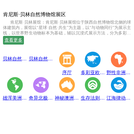
肯尼斯·贝林自然博物馆展区
肯尼斯·贝林展馆：肯尼斯·贝林展馆位于陕西自然博物馆北侧的球
体建筑内，展馆以“星球·自然·共生”为主题，以“与动物同行”为展示主
线，以世界野生动物标本为基础，辅以沉浸式展示方法，分为多彩亚
欧、野性非洲、雄浑美洲、奇异北极、神秘澳洲、生存法则、江海律
查看更多
动、穹幕影院、勇敢者通道、互动体验等10个展示体验区，共展出七
百余件世界珍稀野生动物标本。
贝林自然博物馆趣味互动展区
贝林自然博物馆山海经奇展区
序厅
多彩亚欧展区
野性非洲展区
雄浑美洲展区
奇异北极展区
神秘澳洲展区
生存法则展区
江海律动展区