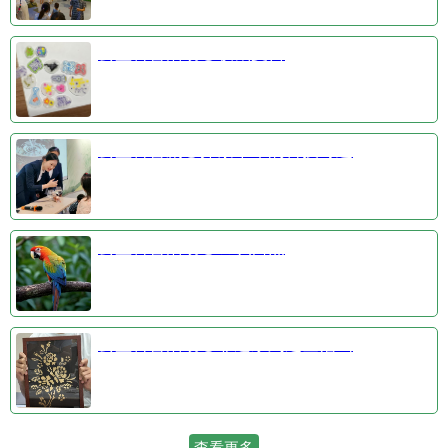
公益科普活动③收藏夏日
公益科普剧④探索千年的科技奇迹
公益科普活动①羽识自然
公益科普活动②非遗系列之金箔画