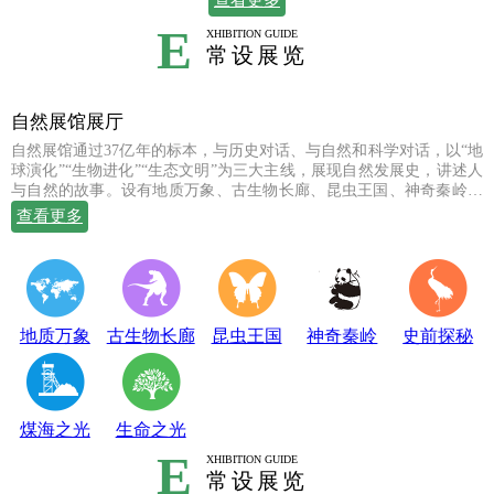
查看更多
E
XHIBITION GUIDE
常设展览
自然展馆展厅
自然展馆通过37亿年的标本，与历史对话、与自然和科学对话，以“地
球演化”“生物进化”“生态文明”为三大主线，展现自然发展史，讲述人
与自然的故事。设有地质万象、古生物长廊、昆虫王国、神奇秦岭、
史前探秘、煤海之光和生命之光七个常设展厅，陈列有岩石鼻祖紫苏
查看更多
斜长麻粒岩等矿物标本；有鱼龙、翼龙、马门溪龙、似银杏、新芦木
等珍贵的化石；有秦岭大熊猫、金丝猴、羚牛、朱鹮、珙桐、独叶草
等珍稀动植物标本，呈现出一幅绚丽多姿的地球生命物种演化图。
地质万象
古生物长廊
昆虫王国
神奇秦岭
史前探秘
煤海之光
生命之光
E
XHIBITION GUIDE
常设展览