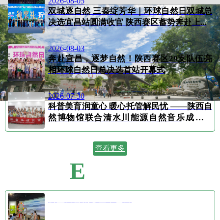
2026-08-05
双城逐自然 三秦绽芳华｜环球自然日双城总
决选宜昌站圆满收官 陕西赛区蓄势奔赴上...
2026-08-03
奔赴宜昌，逐梦自然！陕西赛区29支队伍亮
相环球自然日总决选首站开幕式
2026-07-30
科普美育润童心 暖心托管解民忧 ——陕西自
然博物馆联合清水川能源自然音乐成长营
顺...
查看更多
E
VENT CALENDAR
活动日历
公益科普剧⑤空中芭蕾