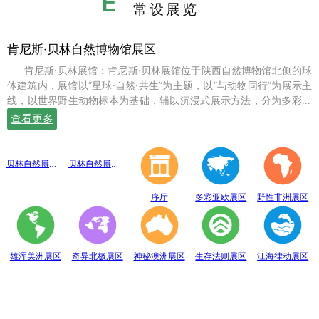
E
常设展览
肯尼斯·贝林自然博物馆展区
肯尼斯·贝林展馆：肯尼斯·贝林展馆位于陕西自然博物馆北侧的球
体建筑内，展馆以“星球·自然·共生”为主题，以“与动物同行”为展示主
线，以世界野生动物标本为基础，辅以沉浸式展示方法，分为多彩亚
欧、野性非洲、雄浑美洲、奇异北极、神秘澳洲、生存法则、江海律
查看更多
动、穹幕影院、勇敢者通道、互动体验等10个展示体验区，共展出七
百余件世界珍稀野生动物标本。
贝林自然博物馆趣味互动展区
贝林自然博物馆山海经奇展区
序厅
多彩亚欧展区
野性非洲展区
雄浑美洲展区
奇异北极展区
神秘澳洲展区
生存法则展区
江海律动展区