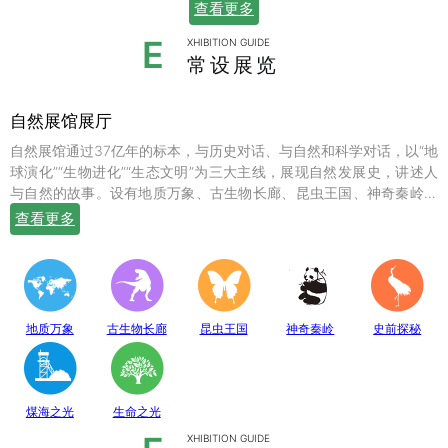
查看更多
E
XHIBITION GUIDE
常设展览
自然展馆展厅
自然展馆通过37亿年的标本，与历史对话、与自然和科学对话，以“地
球演化”“生物进化”“生态文明”为三大主线，展现自然发展史，讲述人
与自然的故事。设有地质万象、古生物长廊、昆虫王国、神奇秦岭、
史前探秘、煤海之光和生命之光七个常设展厅，陈列有岩石鼻祖紫苏
查看更多
斜长麻粒岩等矿物标本；有鱼龙、翼龙、马门溪龙、似银杏、新芦木
等珍贵的化石；有秦岭大熊猫、金丝猴、羚牛、朱鹮、珙桐、独叶草
等珍稀动植物标本，呈现出一幅绚丽多姿的地球生命物种演化图。
地质万象
古生物长廊
昆虫王国
神奇秦岭
史前探秘
煤海之光
生命之光
XHIBITION GUIDE