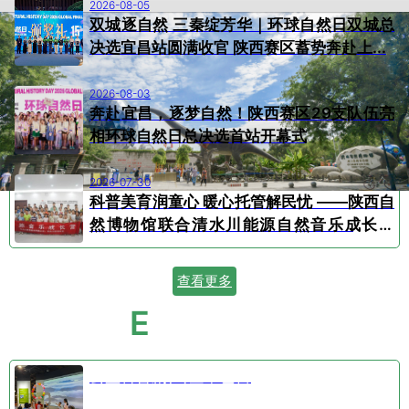
2026-08-05
双城逐自然 三秦绽芳华｜环球自然日双城总
决选宜昌站圆满收官 陕西赛区蓄势奔赴上...
2026-08-03
奔赴宜昌，逐梦自然！陕西赛区29支队伍亮
相环球自然日总决选首站开幕式
2026-07-30
科普美育润童心 暖心托管解民忧 ——陕西自
然博物馆联合清水川能源自然音乐成长营
顺...
查看更多
E
VENT CALENDAR
活动日历
公益科普剧⑤空中芭蕾