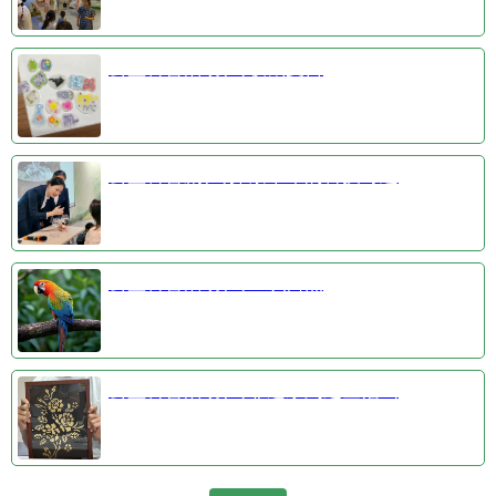
公益科普活动③收藏夏日
公益科普剧④探索千年的科技奇迹
公益科普活动①羽识自然
公益科普活动②非遗系列之金箔画