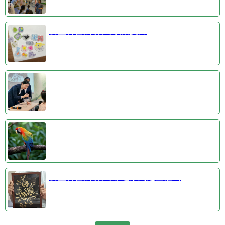
公益科普活动③收藏夏日
公益科普剧④探索千年的科技奇迹
公益科普活动①羽识自然
公益科普活动②非遗系列之金箔画