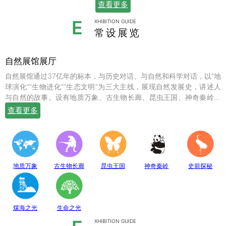
查看更多
E
XHIBITION GUIDE
常设展览
自然展馆展厅
自然展馆通过37亿年的标本，与历史对话、与自然和科学对话，以“地
球演化”“生物进化”“生态文明”为三大主线，展现自然发展史，讲述人
与自然的故事。设有地质万象、古生物长廊、昆虫王国、神奇秦岭、
史前探秘、煤海之光和生命之光七个常设展厅，陈列有岩石鼻祖紫苏
查看更多
斜长麻粒岩等矿物标本；有鱼龙、翼龙、马门溪龙、似银杏、新芦木
等珍贵的化石；有秦岭大熊猫、金丝猴、羚牛、朱鹮、珙桐、独叶草
等珍稀动植物标本，呈现出一幅绚丽多姿的地球生命物种演化图。
地质万象
古生物长廊
昆虫王国
神奇秦岭
史前探秘
煤海之光
生命之光
XHIBITION GUIDE