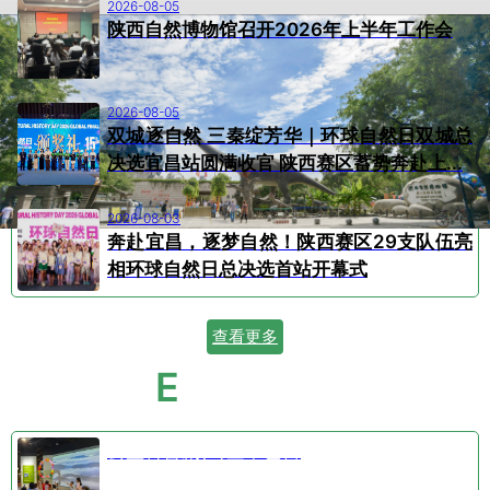
2026-08-05
陕西自然博物馆召开2026年上半年工作会
2026-08-05
双城逐自然 三秦绽芳华｜环球自然日双城总
决选宜昌站圆满收官 陕西赛区蓄势奔赴上...
2026-08-03
奔赴宜昌，逐梦自然！陕西赛区29支队伍亮
相环球自然日总决选首站开幕式
查看更多
E
VENT CALENDAR
活动日历
公益科普剧⑤空中芭蕾