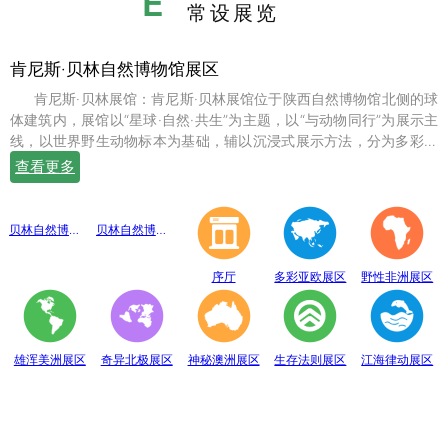
E
常设展览
肯尼斯·贝林自然博物馆展区
肯尼斯·贝林展馆：肯尼斯·贝林展馆位于陕西自然博物馆北侧的球
体建筑内，展馆以“星球·自然·共生”为主题，以“与动物同行”为展示主
线，以世界野生动物标本为基础，辅以沉浸式展示方法，分为多彩亚
欧、野性非洲、雄浑美洲、奇异北极、神秘澳洲、生存法则、江海律
查看更多
动、穹幕影院、勇敢者通道、互动体验等10个展示体验区，共展出七
百余件世界珍稀野生动物标本。
贝林自然博物馆趣味互动展区
贝林自然博物馆山海经奇展区
序厅
多彩亚欧展区
野性非洲展区
雄浑美洲展区
奇异北极展区
神秘澳洲展区
生存法则展区
江海律动展区