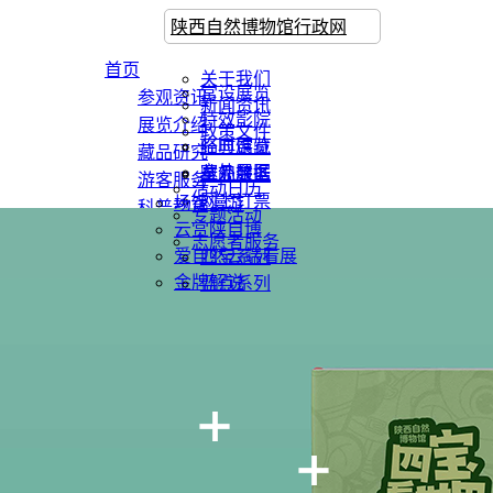
陕西自然博物馆行政网
首页
关于我们
常设展览
参观资讯
新闻资讯
特效影院
展览介绍
政策文件
临时展览
经典馆藏
藏品研究
室外展区
藏品数据
参观服务
游客服务
活动日历
网上订票
场馆漫游
科普教育
专题活动
云赏陕自博
数字展馆
志愿者服务
爱自然云端看展
四宝系列
文创集市
金牌解说
蓝点系列
博物之友