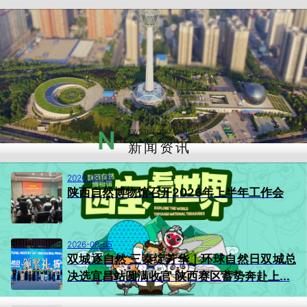
N
EWS INFORMATION
新闻资讯
2026-08-05
陕西自然博物馆召开2026年上半年工作会
2026-08-05
双城逐自然 三秦绽芳华｜环球自然日双城总
决选宜昌站圆满收官 陕西赛区蓄势奔赴上...