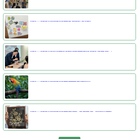
公益科普活动③收藏夏日
公益科普剧④探索千年的科技奇迹
公益科普活动①羽识自然
公益科普活动②非遗系列之金箔画