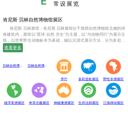
E
常设展览
肯尼斯·贝林自然博物馆展区
肯尼斯·贝林展馆：肯尼斯·贝林展馆位于陕西自然博物馆北侧的球
体建筑内，展馆以“星球·自然·共生”为主题，以“与动物同行”为展示主
线，以世界野生动物标本为基础，辅以沉浸式展示方法，分为多彩亚
欧、野性非洲、雄浑美洲、奇异北极、神秘澳洲、生存法则、江海律
查看更多
动、穹幕影院、勇敢者通道、互动体验等10个展示体验区，共展出七
百余件世界珍稀野生动物标本。
贝林自然博物馆趣味互动展区
贝林自然博物馆山海经奇展区
序厅
多彩亚欧展区
野性非洲展区
雄浑美洲展区
奇异北极展区
神秘澳洲展区
生存法则展区
江海律动展区