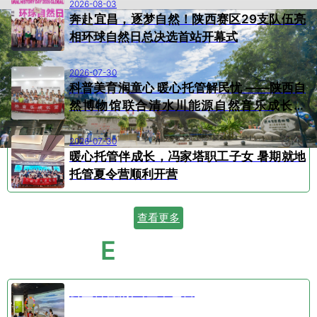
2026-08-03
奔赴宜昌，逐梦自然！陕西赛区29支队伍亮
相环球自然日总决选首站开幕式
2026-07-30
科普美育润童心 暖心托管解民忧 ——陕西自
然博物馆联合清水川能源自然音乐成长营
顺...
2026-07-30
暖心托管伴成长，冯家塔职工子女 暑期就地
托管夏令营顺利开营
查看更多
E
VENT CALENDAR
活动日历
公益科普剧⑤空中芭蕾