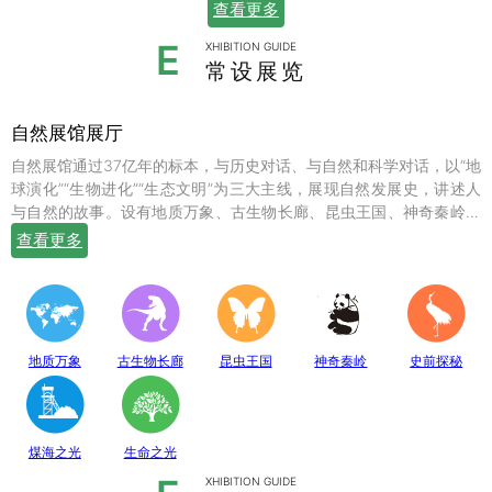
查看更多
E
XHIBITION GUIDE
常设展览
自然展馆展厅
自然展馆通过37亿年的标本，与历史对话、与自然和科学对话，以“地
球演化”“生物进化”“生态文明”为三大主线，展现自然发展史，讲述人
与自然的故事。设有地质万象、古生物长廊、昆虫王国、神奇秦岭、
史前探秘、煤海之光和生命之光七个常设展厅，陈列有岩石鼻祖紫苏
查看更多
斜长麻粒岩等矿物标本；有鱼龙、翼龙、马门溪龙、似银杏、新芦木
等珍贵的化石；有秦岭大熊猫、金丝猴、羚牛、朱鹮、珙桐、独叶草
等珍稀动植物标本，呈现出一幅绚丽多姿的地球生命物种演化图。
地质万象
古生物长廊
昆虫王国
神奇秦岭
史前探秘
煤海之光
生命之光
XHIBITION GUIDE