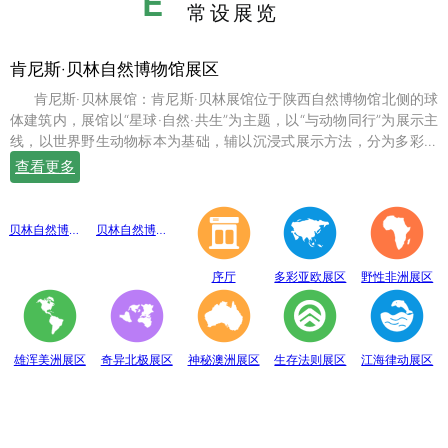
E
常设展览
肯尼斯·贝林自然博物馆展区
肯尼斯·贝林展馆：肯尼斯·贝林展馆位于陕西自然博物馆北侧的球
体建筑内，展馆以“星球·自然·共生”为主题，以“与动物同行”为展示主
线，以世界野生动物标本为基础，辅以沉浸式展示方法，分为多彩亚
欧、野性非洲、雄浑美洲、奇异北极、神秘澳洲、生存法则、江海律
查看更多
动、穹幕影院、勇敢者通道、互动体验等10个展示体验区，共展出七
百余件世界珍稀野生动物标本。
贝林自然博物馆趣味互动展区
贝林自然博物馆山海经奇展区
序厅
多彩亚欧展区
野性非洲展区
雄浑美洲展区
奇异北极展区
神秘澳洲展区
生存法则展区
江海律动展区