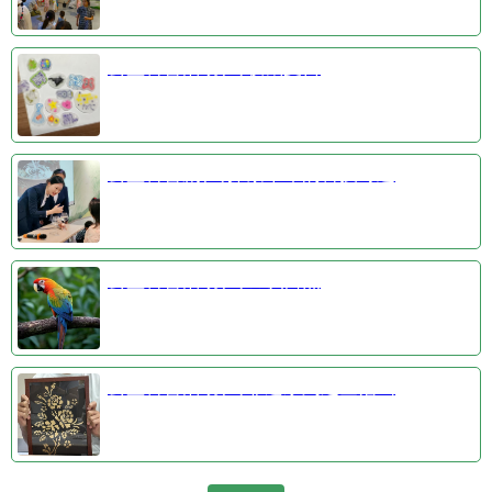
公益科普活动③收藏夏日
公益科普剧④探索千年的科技奇迹
公益科普活动①羽识自然
公益科普活动②非遗系列之金箔画