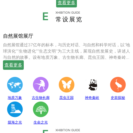
查看更多
E
XHIBITION GUIDE
常设展览
自然展馆展厅
自然展馆通过37亿年的标本，与历史对话、与自然和科学对话，以“地
球演化”“生物进化”“生态文明”为三大主线，展现自然发展史，讲述人
与自然的故事。设有地质万象、古生物长廊、昆虫王国、神奇秦岭、
史前探秘、煤海之光和生命之光七个常设展厅，陈列有岩石鼻祖紫苏
查看更多
斜长麻粒岩等矿物标本；有鱼龙、翼龙、马门溪龙、似银杏、新芦木
等珍贵的化石；有秦岭大熊猫、金丝猴、羚牛、朱鹮、珙桐、独叶草
等珍稀动植物标本，呈现出一幅绚丽多姿的地球生命物种演化图。
地质万象
古生物长廊
昆虫王国
神奇秦岭
史前探秘
煤海之光
生命之光
XHIBITION GUIDE