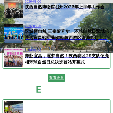
2026-08-05
陕西自然博物馆召开2026年上半年工作会
2026-08-05
双城逐自然 三秦绽芳华｜环球自然日双城总
决选宜昌站圆满收官 陕西赛区蓄势奔赴上...
2026-08-03
奔赴宜昌，逐梦自然！陕西赛区29支队伍亮
相环球自然日总决选首站开幕式
查看更多
E
VENT CALENDAR
活动日历
公益科普剧⑤空中芭蕾