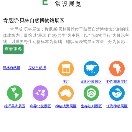
E
常设展览
肯尼斯·贝林自然博物馆展区
肯尼斯·贝林展馆：肯尼斯·贝林展馆位于陕西自然博物馆北侧的球
体建筑内，展馆以“星球·自然·共生”为主题，以“与动物同行”为展示主
线，以世界野生动物标本为基础，辅以沉浸式展示方法，分为多彩亚
欧、野性非洲、雄浑美洲、奇异北极、神秘澳洲、生存法则、江海律
查看更多
动、穹幕影院、勇敢者通道、互动体验等10个展示体验区，共展出七
百余件世界珍稀野生动物标本。
贝林自然博物馆趣味互动展区
贝林自然博物馆山海经奇展区
序厅
多彩亚欧展区
野性非洲展区
雄浑美洲展区
奇异北极展区
神秘澳洲展区
生存法则展区
江海律动展区