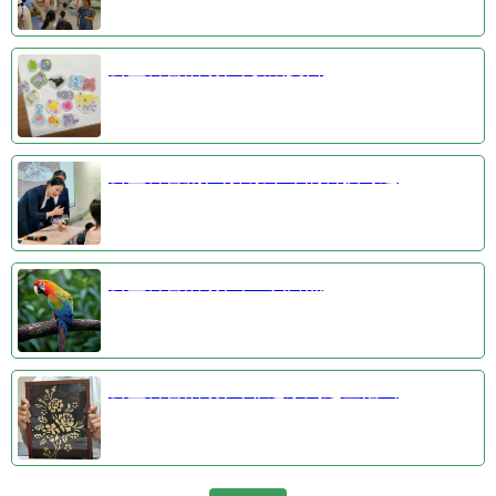
公益科普活动③收藏夏日
公益科普剧④探索千年的科技奇迹
公益科普活动①羽识自然
公益科普活动②非遗系列之金箔画