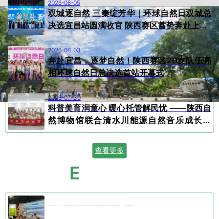
2026-08-05
双城逐自然 三秦绽芳华｜环球自然日双城总
决选宜昌站圆满收官 陕西赛区蓄势奔赴上...
2026-08-03
奔赴宜昌，逐梦自然！陕西赛区29支队伍亮
相环球自然日总决选首站开幕式
2026-07-30
科普美育润童心 暖心托管解民忧 ——陕西自
然博物馆联合清水川能源自然音乐成长营
顺...
查看更多
E
VENT CALENDAR
活动日历
公益科普剧⑤空中芭蕾