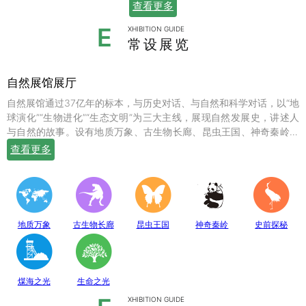
查看更多
E
XHIBITION GUIDE
常设展览
自然展馆展厅
自然展馆通过37亿年的标本，与历史对话、与自然和科学对话，以“地
球演化”“生物进化”“生态文明”为三大主线，展现自然发展史，讲述人
与自然的故事。设有地质万象、古生物长廊、昆虫王国、神奇秦岭、
史前探秘、煤海之光和生命之光七个常设展厅，陈列有岩石鼻祖紫苏
查看更多
斜长麻粒岩等矿物标本；有鱼龙、翼龙、马门溪龙、似银杏、新芦木
等珍贵的化石；有秦岭大熊猫、金丝猴、羚牛、朱鹮、珙桐、独叶草
等珍稀动植物标本，呈现出一幅绚丽多姿的地球生命物种演化图。
地质万象
古生物长廊
昆虫王国
神奇秦岭
史前探秘
煤海之光
生命之光
XHIBITION GUIDE