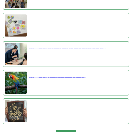
公益科普活动③收藏夏日
公益科普剧④探索千年的科技奇迹
公益科普活动①羽识自然
公益科普活动②非遗系列之金箔画