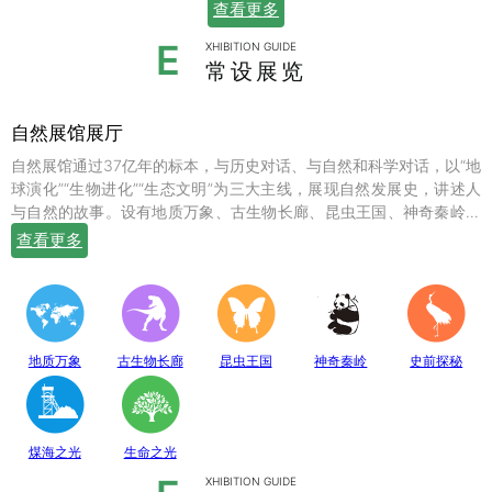
查看更多
E
XHIBITION GUIDE
常设展览
自然展馆展厅
自然展馆通过37亿年的标本，与历史对话、与自然和科学对话，以“地
球演化”“生物进化”“生态文明”为三大主线，展现自然发展史，讲述人
与自然的故事。设有地质万象、古生物长廊、昆虫王国、神奇秦岭、
史前探秘、煤海之光和生命之光七个常设展厅，陈列有岩石鼻祖紫苏
查看更多
斜长麻粒岩等矿物标本；有鱼龙、翼龙、马门溪龙、似银杏、新芦木
等珍贵的化石；有秦岭大熊猫、金丝猴、羚牛、朱鹮、珙桐、独叶草
等珍稀动植物标本，呈现出一幅绚丽多姿的地球生命物种演化图。
地质万象
古生物长廊
昆虫王国
神奇秦岭
史前探秘
煤海之光
生命之光
XHIBITION GUIDE