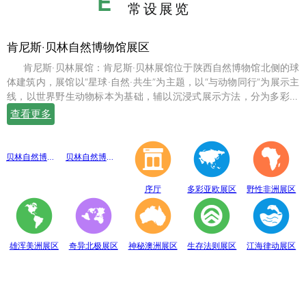
E
常设展览
肯尼斯·贝林自然博物馆展区
肯尼斯·贝林展馆：肯尼斯·贝林展馆位于陕西自然博物馆北侧的球
体建筑内，展馆以“星球·自然·共生”为主题，以“与动物同行”为展示主
线，以世界野生动物标本为基础，辅以沉浸式展示方法，分为多彩亚
欧、野性非洲、雄浑美洲、奇异北极、神秘澳洲、生存法则、江海律
查看更多
动、穹幕影院、勇敢者通道、互动体验等10个展示体验区，共展出七
百余件世界珍稀野生动物标本。
贝林自然博物馆趣味互动展区
贝林自然博物馆山海经奇展区
序厅
多彩亚欧展区
野性非洲展区
雄浑美洲展区
奇异北极展区
神秘澳洲展区
生存法则展区
江海律动展区