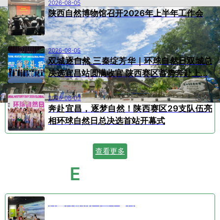
2026-08-05
陕西自然博物馆召开2026年上半年工作会
2026-08-05
双城逐自然 三秦绽芳华｜环球自然日双城总
决选宜昌站圆满收官 陕西赛区蓄势奔赴上...
2026-08-03
奔赴宜昌，逐梦自然！陕西赛区29支队伍亮
相环球自然日总决选首站开幕式
查看更多
E
VENT CALENDAR
活动日历
公益科普剧⑤空中芭蕾