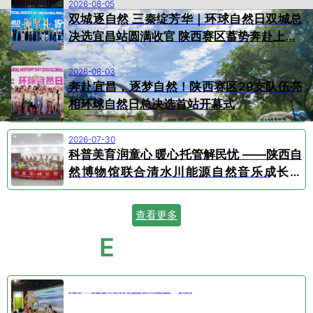
2026-08-05
双城逐自然 三秦绽芳华｜环球自然日双城总
决选宜昌站圆满收官 陕西赛区蓄势奔赴上...
2026-08-03
奔赴宜昌，逐梦自然！陕西赛区29支队伍亮
相环球自然日总决选首站开幕式
2026-07-30
科普美育润童心 暖心托管解民忧 ——陕西自
然博物馆联合清水川能源自然音乐成长营
顺...
查看更多
E
VENT CALENDAR
活动日历
公益科普剧⑤空中芭蕾