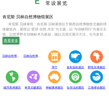
E
常设展览
肯尼斯·贝林自然博物馆展区
肯尼斯·贝林展馆：肯尼斯·贝林展馆位于陕西自然博物馆北侧的球
体建筑内，展馆以“星球·自然·共生”为主题，以“与动物同行”为展示主
线，以世界野生动物标本为基础，辅以沉浸式展示方法，分为多彩亚
欧、野性非洲、雄浑美洲、奇异北极、神秘澳洲、生存法则、江海律
查看更多
动、穹幕影院、勇敢者通道、互动体验等10个展示体验区，共展出七
百余件世界珍稀野生动物标本。
贝林自然博物馆趣味互动展区
贝林自然博物馆山海经奇展区
序厅
多彩亚欧展区
野性非洲展区
雄浑美洲展区
奇异北极展区
神秘澳洲展区
生存法则展区
江海律动展区