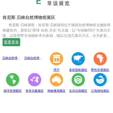
E
常设展览
肯尼斯·贝林自然博物馆展区
肯尼斯·贝林展馆：肯尼斯·贝林展馆位于陕西自然博物馆北侧的球
体建筑内，展馆以“星球·自然·共生”为主题，以“与动物同行”为展示主
线，以世界野生动物标本为基础，辅以沉浸式展示方法，分为多彩亚
欧、野性非洲、雄浑美洲、奇异北极、神秘澳洲、生存法则、江海律
查看更多
动、穹幕影院、勇敢者通道、互动体验等10个展示体验区，共展出七
百余件世界珍稀野生动物标本。
贝林自然博物馆趣味互动展区
贝林自然博物馆山海经奇展区
序厅
多彩亚欧展区
野性非洲展区
雄浑美洲展区
奇异北极展区
神秘澳洲展区
生存法则展区
江海律动展区