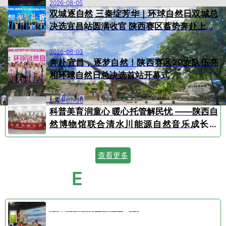
2026-08-05
双城逐自然 三秦绽芳华｜环球自然日双城总
决选宜昌站圆满收官 陕西赛区蓄势奔赴上...
2026-08-03
奔赴宜昌，逐梦自然！陕西赛区29支队伍亮
相环球自然日总决选首站开幕式
2026-07-30
科普美育润童心 暖心托管解民忧 ——陕西自
然博物馆联合清水川能源自然音乐成长营
顺...
查看更多
E
VENT CALENDAR
活动日历
公益科普剧⑤空中芭蕾