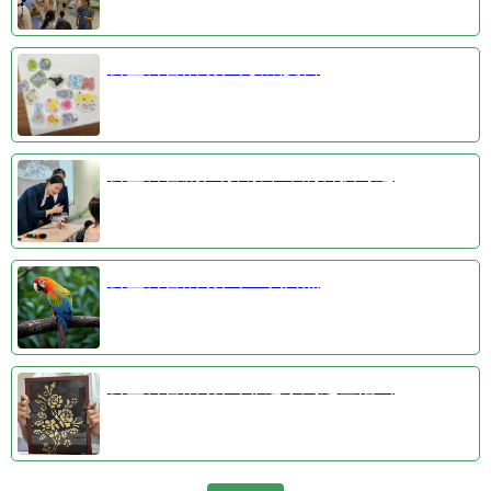
公益科普活动③收藏夏日
公益科普剧④探索千年的科技奇迹
公益科普活动①羽识自然
公益科普活动②非遗系列之金箔画