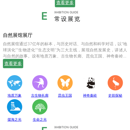
查看更多
E
XHIBITION GUIDE
常设展览
自然展馆展厅
自然展馆通过37亿年的标本，与历史对话、与自然和科学对话，以“地
球演化”“生物进化”“生态文明”为三大主线，展现自然发展史，讲述人
与自然的故事。设有地质万象、古生物长廊、昆虫王国、神奇秦岭、
史前探秘、煤海之光和生命之光七个常设展厅，陈列有岩石鼻祖紫苏
查看更多
斜长麻粒岩等矿物标本；有鱼龙、翼龙、马门溪龙、似银杏、新芦木
等珍贵的化石；有秦岭大熊猫、金丝猴、羚牛、朱鹮、珙桐、独叶草
等珍稀动植物标本，呈现出一幅绚丽多姿的地球生命物种演化图。
地质万象
古生物长廊
昆虫王国
神奇秦岭
史前探秘
煤海之光
生命之光
XHIBITION GUIDE