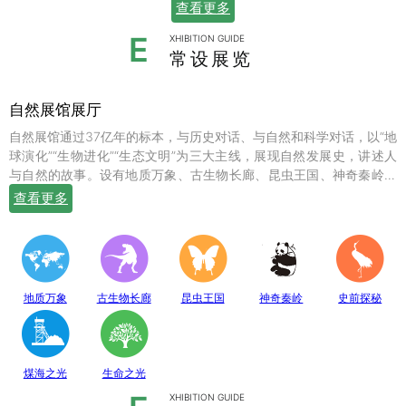
查看更多
E
XHIBITION GUIDE
常设展览
自然展馆展厅
自然展馆通过37亿年的标本，与历史对话、与自然和科学对话，以“地
球演化”“生物进化”“生态文明”为三大主线，展现自然发展史，讲述人
与自然的故事。设有地质万象、古生物长廊、昆虫王国、神奇秦岭、
史前探秘、煤海之光和生命之光七个常设展厅，陈列有岩石鼻祖紫苏
查看更多
斜长麻粒岩等矿物标本；有鱼龙、翼龙、马门溪龙、似银杏、新芦木
等珍贵的化石；有秦岭大熊猫、金丝猴、羚牛、朱鹮、珙桐、独叶草
等珍稀动植物标本，呈现出一幅绚丽多姿的地球生命物种演化图。
地质万象
古生物长廊
昆虫王国
神奇秦岭
史前探秘
煤海之光
生命之光
XHIBITION GUIDE