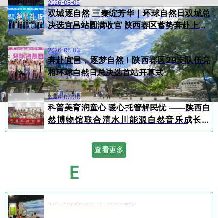
2026-08-05
双城逐自然 三秦绽芳华｜环球自然日双城总
决选宜昌站圆满收官 陕西赛区蓄势奔赴上...
2026-08-03
奔赴宜昌，逐梦自然！陕西赛区29支队伍亮
相环球自然日总决选首站开幕式
2026-07-30
科普美育润童心 暖心托管解民忧 ——陕西自
然博物馆联合清水川能源自然音乐成长营
顺...
查看更多
E
VENT CALENDAR
活动日历
公益科普剧⑤空中芭蕾