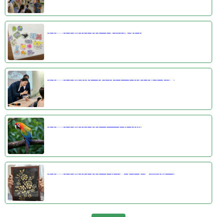
公益科普活动③收藏夏日
公益科普剧④探索千年的科技奇迹
公益科普活动①羽识自然
公益科普活动②非遗系列之金箔画