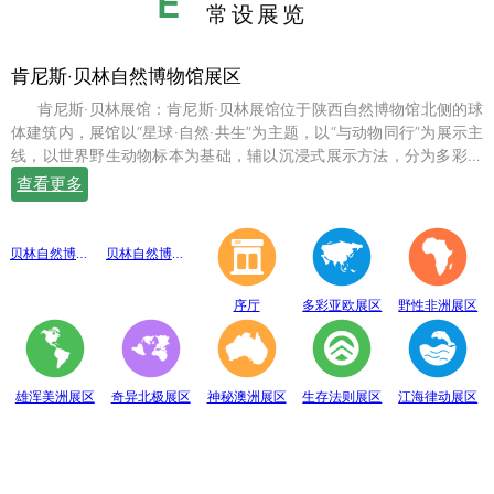
E
常设展览
肯尼斯·贝林自然博物馆展区
肯尼斯·贝林展馆：肯尼斯·贝林展馆位于陕西自然博物馆北侧的球
体建筑内，展馆以“星球·自然·共生”为主题，以“与动物同行”为展示主
线，以世界野生动物标本为基础，辅以沉浸式展示方法，分为多彩亚
欧、野性非洲、雄浑美洲、奇异北极、神秘澳洲、生存法则、江海律
查看更多
动、穹幕影院、勇敢者通道、互动体验等10个展示体验区，共展出七
百余件世界珍稀野生动物标本。
贝林自然博物馆趣味互动展区
贝林自然博物馆山海经奇展区
序厅
多彩亚欧展区
野性非洲展区
雄浑美洲展区
奇异北极展区
神秘澳洲展区
生存法则展区
江海律动展区