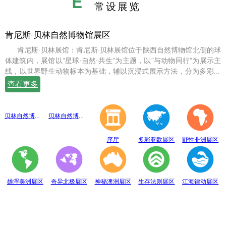
E
常设展览
肯尼斯·贝林自然博物馆展区
肯尼斯·贝林展馆：肯尼斯·贝林展馆位于陕西自然博物馆北侧的球
体建筑内，展馆以“星球·自然·共生”为主题，以“与动物同行”为展示主
线，以世界野生动物标本为基础，辅以沉浸式展示方法，分为多彩亚
欧、野性非洲、雄浑美洲、奇异北极、神秘澳洲、生存法则、江海律
查看更多
动、穹幕影院、勇敢者通道、互动体验等10个展示体验区，共展出七
百余件世界珍稀野生动物标本。
贝林自然博物馆趣味互动展区
贝林自然博物馆山海经奇展区
序厅
多彩亚欧展区
野性非洲展区
雄浑美洲展区
奇异北极展区
神秘澳洲展区
生存法则展区
江海律动展区