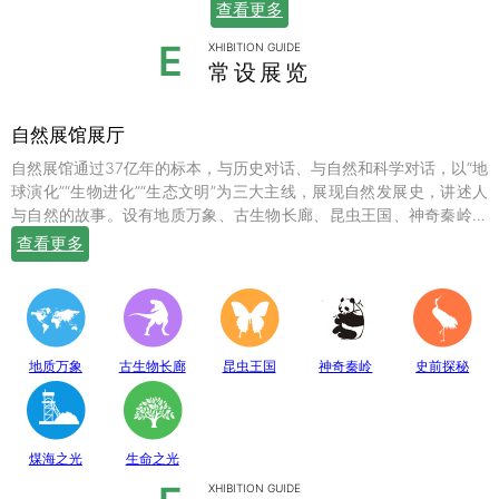
查看更多
E
XHIBITION GUIDE
常设展览
自然展馆展厅
自然展馆通过37亿年的标本，与历史对话、与自然和科学对话，以“地
球演化”“生物进化”“生态文明”为三大主线，展现自然发展史，讲述人
与自然的故事。设有地质万象、古生物长廊、昆虫王国、神奇秦岭、
史前探秘、煤海之光和生命之光七个常设展厅，陈列有岩石鼻祖紫苏
查看更多
斜长麻粒岩等矿物标本；有鱼龙、翼龙、马门溪龙、似银杏、新芦木
等珍贵的化石；有秦岭大熊猫、金丝猴、羚牛、朱鹮、珙桐、独叶草
等珍稀动植物标本，呈现出一幅绚丽多姿的地球生命物种演化图。
地质万象
古生物长廊
昆虫王国
神奇秦岭
史前探秘
煤海之光
生命之光
XHIBITION GUIDE