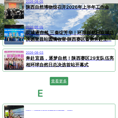
2026-08-05
陕西自然博物馆召开2026年上半年工作会
2026-08-05
双城逐自然 三秦绽芳华｜环球自然日双城总
决选宜昌站圆满收官 陕西赛区蓄势奔赴上...
2026-08-03
奔赴宜昌，逐梦自然！陕西赛区29支队伍亮
相环球自然日总决选首站开幕式
查看更多
E
VENT CALENDAR
活动日历
公益科普剧⑤空中芭蕾