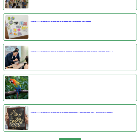
公益科普活动③收藏夏日
公益科普剧④探索千年的科技奇迹
公益科普活动①羽识自然
公益科普活动②非遗系列之金箔画