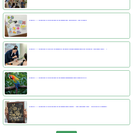
公益科普活动③收藏夏日
公益科普剧④探索千年的科技奇迹
公益科普活动①羽识自然
公益科普活动②非遗系列之金箔画