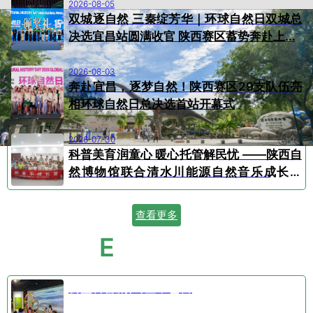
2026-08-05
双城逐自然 三秦绽芳华｜环球自然日双城总
决选宜昌站圆满收官 陕西赛区蓄势奔赴上...
2026-08-03
奔赴宜昌，逐梦自然！陕西赛区29支队伍亮
相环球自然日总决选首站开幕式
2026-07-30
科普美育润童心 暖心托管解民忧 ——陕西自
然博物馆联合清水川能源自然音乐成长营
顺...
查看更多
E
VENT CALENDAR
活动日历
公益科普剧⑤空中芭蕾