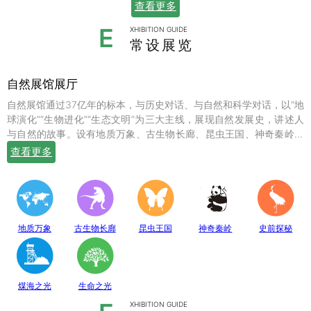
查看更多
E
XHIBITION GUIDE
常设展览
自然展馆展厅
自然展馆通过37亿年的标本，与历史对话、与自然和科学对话，以“地
球演化”“生物进化”“生态文明”为三大主线，展现自然发展史，讲述人
与自然的故事。设有地质万象、古生物长廊、昆虫王国、神奇秦岭、
史前探秘、煤海之光和生命之光七个常设展厅，陈列有岩石鼻祖紫苏
查看更多
斜长麻粒岩等矿物标本；有鱼龙、翼龙、马门溪龙、似银杏、新芦木
等珍贵的化石；有秦岭大熊猫、金丝猴、羚牛、朱鹮、珙桐、独叶草
等珍稀动植物标本，呈现出一幅绚丽多姿的地球生命物种演化图。
地质万象
古生物长廊
昆虫王国
神奇秦岭
史前探秘
煤海之光
生命之光
XHIBITION GUIDE