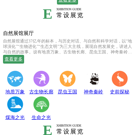
查看更多
E
XHIBITION GUIDE
常设展览
自然展馆展厅
自然展馆通过37亿年的标本，与历史对话、与自然和科学对话，以“地
球演化”“生物进化”“生态文明”为三大主线，展现自然发展史，讲述人
与自然的故事。设有地质万象、古生物长廊、昆虫王国、神奇秦岭、
史前探秘、煤海之光和生命之光七个常设展厅，陈列有岩石鼻祖紫苏
查看更多
斜长麻粒岩等矿物标本；有鱼龙、翼龙、马门溪龙、似银杏、新芦木
等珍贵的化石；有秦岭大熊猫、金丝猴、羚牛、朱鹮、珙桐、独叶草
等珍稀动植物标本，呈现出一幅绚丽多姿的地球生命物种演化图。
地质万象
古生物长廊
昆虫王国
神奇秦岭
史前探秘
煤海之光
生命之光
E
XHIBITION GUIDE
常设展览