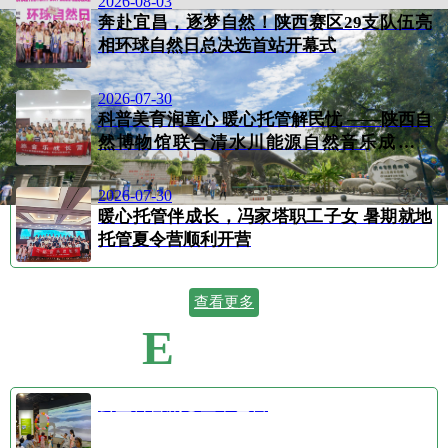
2026-08-03
奔赴宜昌，逐梦自然！陕西赛区29支队伍亮
相环球自然日总决选首站开幕式
2026-07-30
科普美育润童心 暖心托管解民忧 ——陕西自
然博物馆联合清水川能源自然音乐成长营
顺...
2026-07-30
暖心托管伴成长，冯家塔职工子女 暑期就地
托管夏令营顺利开营
查看更多
E
VENT CALENDAR
活动日历
公益科普剧⑤空中芭蕾