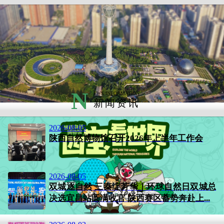
N
EWS INFORMATION
新闻资讯
2026-08-05
陕西自然博物馆召开2026年上半年工作会
2026-08-05
双城逐自然 三秦绽芳华｜环球自然日双城总
决选宜昌站圆满收官 陕西赛区蓄势奔赴上...