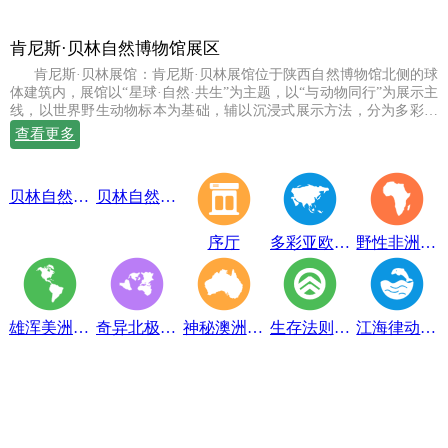
肯尼斯·贝林自然博物馆展区
肯尼斯·贝林展馆：肯尼斯·贝林展馆位于陕西自然博物馆北侧的球
体建筑内，展馆以“星球·自然·共生”为主题，以“与动物同行”为展示主
线，以世界野生动物标本为基础，辅以沉浸式展示方法，分为多彩亚
欧、野性非洲、雄浑美洲、奇异北极、神秘澳洲、生存法则、江海律
查看更多
动、穹幕影院、勇敢者通道、互动体验等10个展示体验区，共展出七
百余件世界珍稀野生动物标本。
贝林自然博物馆趣味互动展区
贝林自然博物馆山海经奇展区
序厅
多彩亚欧展区
野性非洲展区
雄浑美洲展区
奇异北极展区
神秘澳洲展区
生存法则展区
江海律动展区