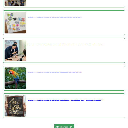
公益科普活动③收藏夏日
公益科普剧④探索千年的科技奇迹
公益科普活动①羽识自然
公益科普活动②非遗系列之金箔画