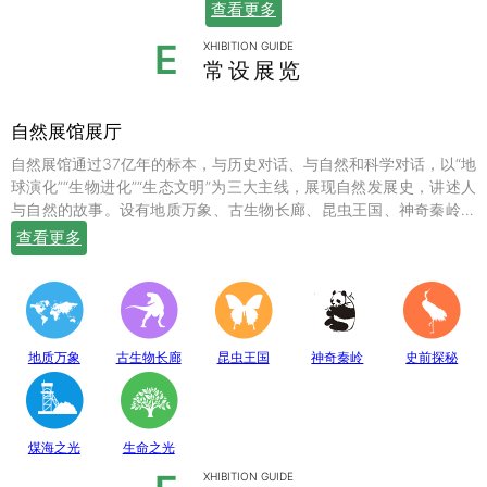
查看更多
E
XHIBITION GUIDE
常设展览
自然展馆展厅
自然展馆通过37亿年的标本，与历史对话、与自然和科学对话，以“地
球演化”“生物进化”“生态文明”为三大主线，展现自然发展史，讲述人
与自然的故事。设有地质万象、古生物长廊、昆虫王国、神奇秦岭、
史前探秘、煤海之光和生命之光七个常设展厅，陈列有岩石鼻祖紫苏
查看更多
斜长麻粒岩等矿物标本；有鱼龙、翼龙、马门溪龙、似银杏、新芦木
等珍贵的化石；有秦岭大熊猫、金丝猴、羚牛、朱鹮、珙桐、独叶草
等珍稀动植物标本，呈现出一幅绚丽多姿的地球生命物种演化图。
地质万象
古生物长廊
昆虫王国
神奇秦岭
史前探秘
煤海之光
生命之光
XHIBITION GUIDE