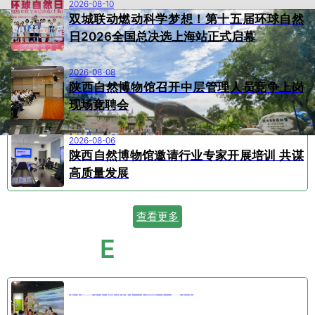
2026-08-10
双城联动燃动科学梦想！第十五届环球自然
日2026全国总决选上海站正式启幕
2026-08-08
陕西自然博物馆召开中层管理人员竞争上岗
现场竞聘会
2026-08-06
陕西自然博物馆邀请行业专家开展培训 共谋
高质量发展
查看更多
E
VENT CALENDAR
活动日历
公益科普剧⑤空中芭蕾