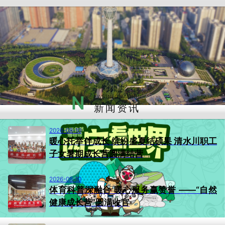
N
EWS INFORMATION
新闻资讯
2026-08-10
暖心托举伴成长 缤纷盛夏结硕果 清水川职工
子女暑期成长营圆满结营
2026-08-10
体育科普深融合 暖心服务赢赞誉 ——“自然
健康成长营”圆满收官