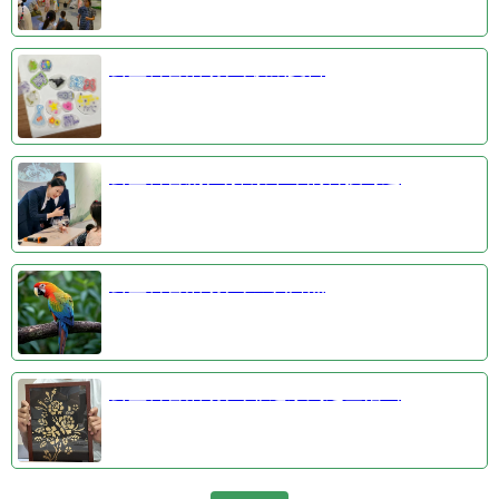
公益科普活动③收藏夏日
公益科普剧④探索千年的科技奇迹
公益科普活动①羽识自然
公益科普活动②非遗系列之金箔画