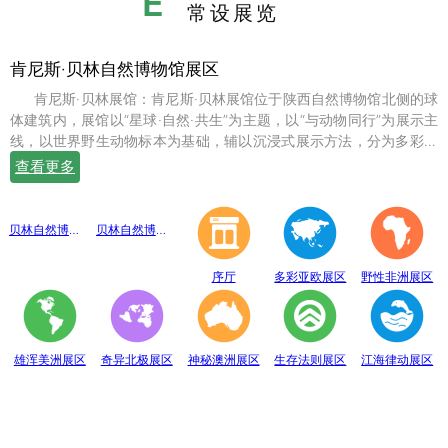
E
常设展览
肯尼斯·贝林自然博物馆展区
肯尼斯·贝林展馆：肯尼斯·贝林展馆位于陕西自然博物馆北侧的球
体建筑内，展馆以“星球·自然·共生”为主题，以“与动物同行”为展示主
线，以世界野生动物标本为基础，辅以沉浸式展示方法，分为多彩亚
欧、野性非洲、雄浑美洲、奇异北极、神秘澳洲、生存法则、江海律
查看更多
动、穹幕影院、勇敢者通道、互动体验等10个展示体验区，共展出七
百余件世界珍稀野生动物标本。
贝林自然博物馆趣味互动展区
贝林自然博物馆山海经奇展区
序厅
多彩亚欧展区
野性非洲展区
雄浑美洲展区
奇异北极展区
神秘澳洲展区
生存法则展区
江海律动展区