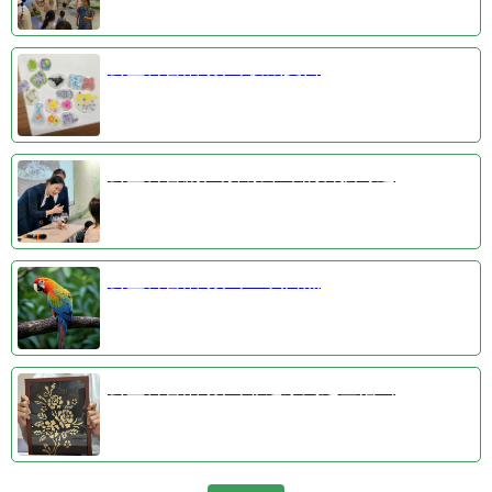
公益科普活动③收藏夏日
公益科普剧④探索千年的科技奇迹
公益科普活动①羽识自然
公益科普活动②非遗系列之金箔画