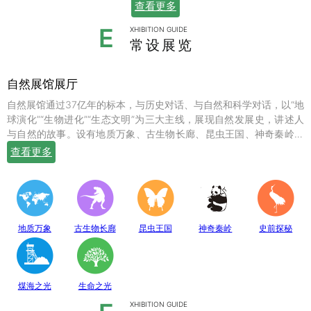
查看更多
E
XHIBITION GUIDE
常设展览
自然展馆展厅
自然展馆通过37亿年的标本，与历史对话、与自然和科学对话，以“地
球演化”“生物进化”“生态文明”为三大主线，展现自然发展史，讲述人
与自然的故事。设有地质万象、古生物长廊、昆虫王国、神奇秦岭、
史前探秘、煤海之光和生命之光七个常设展厅，陈列有岩石鼻祖紫苏
查看更多
斜长麻粒岩等矿物标本；有鱼龙、翼龙、马门溪龙、似银杏、新芦木
等珍贵的化石；有秦岭大熊猫、金丝猴、羚牛、朱鹮、珙桐、独叶草
等珍稀动植物标本，呈现出一幅绚丽多姿的地球生命物种演化图。
地质万象
古生物长廊
昆虫王国
神奇秦岭
史前探秘
煤海之光
生命之光
XHIBITION GUIDE