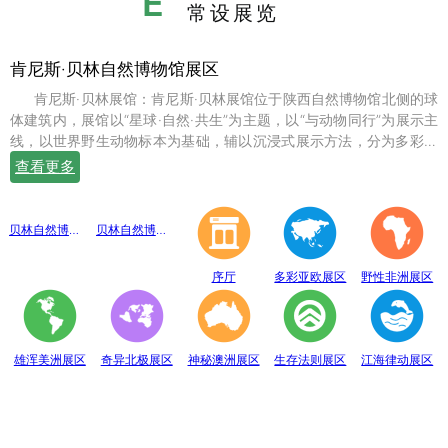
E
常设展览
肯尼斯·贝林自然博物馆展区
肯尼斯·贝林展馆：肯尼斯·贝林展馆位于陕西自然博物馆北侧的球
体建筑内，展馆以“星球·自然·共生”为主题，以“与动物同行”为展示主
线，以世界野生动物标本为基础，辅以沉浸式展示方法，分为多彩亚
欧、野性非洲、雄浑美洲、奇异北极、神秘澳洲、生存法则、江海律
查看更多
动、穹幕影院、勇敢者通道、互动体验等10个展示体验区，共展出七
百余件世界珍稀野生动物标本。
贝林自然博物馆趣味互动展区
贝林自然博物馆山海经奇展区
序厅
多彩亚欧展区
野性非洲展区
雄浑美洲展区
奇异北极展区
神秘澳洲展区
生存法则展区
江海律动展区