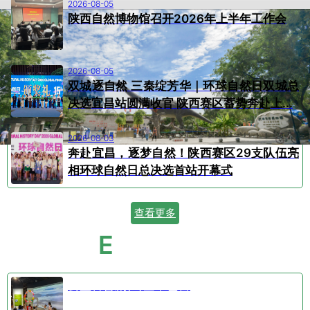
2026-08-05
陕西自然博物馆召开2026年上半年工作会
2026-08-05
双城逐自然 三秦绽芳华｜环球自然日双城总
决选宜昌站圆满收官 陕西赛区蓄势奔赴上...
2026-08-03
奔赴宜昌，逐梦自然！陕西赛区29支队伍亮
相环球自然日总决选首站开幕式
查看更多
E
VENT CALENDAR
活动日历
公益科普剧⑤空中芭蕾