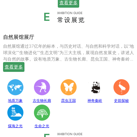
查看更多
E
XHIBITION GUIDE
常设展览
自然展馆展厅
自然展馆通过37亿年的标本，与历史对话、与自然和科学对话，以“地
球演化”“生物进化”“生态文明”为三大主线，展现自然发展史，讲述人
与自然的故事。设有地质万象、古生物长廊、昆虫王国、神奇秦岭、
史前探秘、煤海之光和生命之光七个常设展厅，陈列有岩石鼻祖紫苏
查看更多
斜长麻粒岩等矿物标本；有鱼龙、翼龙、马门溪龙、似银杏、新芦木
等珍贵的化石；有秦岭大熊猫、金丝猴、羚牛、朱鹮、珙桐、独叶草
等珍稀动植物标本，呈现出一幅绚丽多姿的地球生命物种演化图。
地质万象
古生物长廊
昆虫王国
神奇秦岭
史前探秘
煤海之光
生命之光
XHIBITION GUIDE