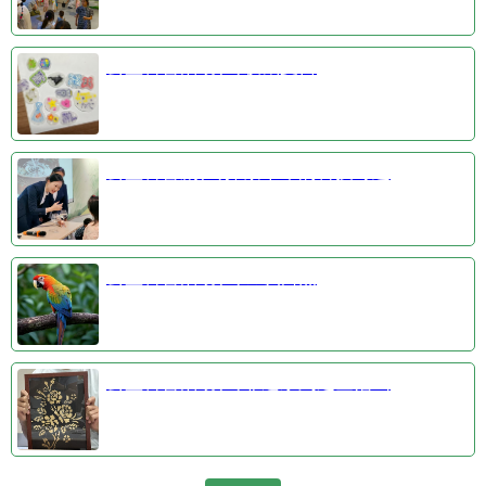
公益科普活动③收藏夏日
公益科普剧④探索千年的科技奇迹
公益科普活动①羽识自然
公益科普活动②非遗系列之金箔画