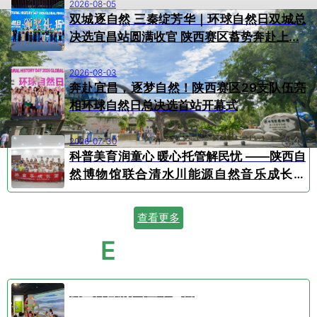
2026-08-05
双城逐自然 三秦绽芳华｜环球自然日双城总
决选宜昌站圆满收官 陕西赛区蓄势奔赴上...
2026-08-03
奔赴宜昌，逐梦自然！陕西赛区29支队伍亮
相环球自然日总决选首站开幕式
2026-07-30
科普美育润童心 暖心托管解民忧 ——陕西自
然博物馆联合清水川能源自然音乐成长营
顺...
查看更多
E
VENT CALENDAR
活动日历
公益科普剧⑤空中芭蕾