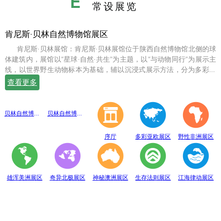
E
常设展览
肯尼斯·贝林自然博物馆展区
肯尼斯·贝林展馆：肯尼斯·贝林展馆位于陕西自然博物馆北侧的球
体建筑内，展馆以“星球·自然·共生”为主题，以“与动物同行”为展示主
线，以世界野生动物标本为基础，辅以沉浸式展示方法，分为多彩亚
欧、野性非洲、雄浑美洲、奇异北极、神秘澳洲、生存法则、江海律
查看更多
动、穹幕影院、勇敢者通道、互动体验等10个展示体验区，共展出七
百余件世界珍稀野生动物标本。
贝林自然博物馆趣味互动展区
贝林自然博物馆山海经奇展区
序厅
多彩亚欧展区
野性非洲展区
雄浑美洲展区
奇异北极展区
神秘澳洲展区
生存法则展区
江海律动展区