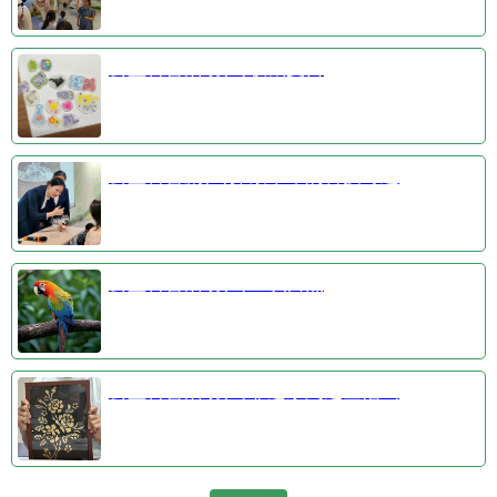
公益科普活动③收藏夏日
公益科普剧④探索千年的科技奇迹
公益科普活动①羽识自然
公益科普活动②非遗系列之金箔画