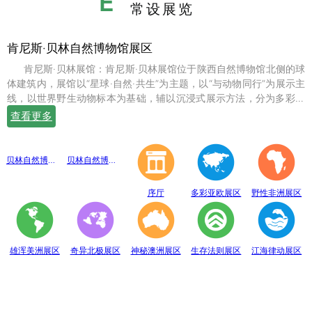
E
常设展览
肯尼斯·贝林自然博物馆展区
肯尼斯·贝林展馆：肯尼斯·贝林展馆位于陕西自然博物馆北侧的球
体建筑内，展馆以“星球·自然·共生”为主题，以“与动物同行”为展示主
线，以世界野生动物标本为基础，辅以沉浸式展示方法，分为多彩亚
欧、野性非洲、雄浑美洲、奇异北极、神秘澳洲、生存法则、江海律
查看更多
动、穹幕影院、勇敢者通道、互动体验等10个展示体验区，共展出七
百余件世界珍稀野生动物标本。
贝林自然博物馆趣味互动展区
贝林自然博物馆山海经奇展区
序厅
多彩亚欧展区
野性非洲展区
雄浑美洲展区
奇异北极展区
神秘澳洲展区
生存法则展区
江海律动展区