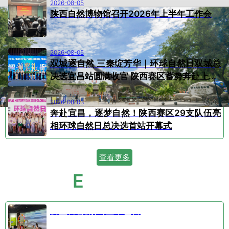
2026-08-05
陕西自然博物馆召开2026年上半年工作会
2026-08-05
双城逐自然 三秦绽芳华｜环球自然日双城总
决选宜昌站圆满收官 陕西赛区蓄势奔赴上...
2026-08-03
奔赴宜昌，逐梦自然！陕西赛区29支队伍亮
相环球自然日总决选首站开幕式
查看更多
E
VENT CALENDAR
活动日历
公益科普剧⑤空中芭蕾