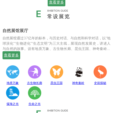
查看更多
E
XHIBITION GUIDE
常设展览
自然展馆展厅
自然展馆通过37亿年的标本，与历史对话、与自然和科学对话，以“地
球演化”“生物进化”“生态文明”为三大主线，展现自然发展史，讲述人
与自然的故事。设有地质万象、古生物长廊、昆虫王国、神奇秦岭、
史前探秘、煤海之光和生命之光七个常设展厅，陈列有岩石鼻祖紫苏
查看更多
斜长麻粒岩等矿物标本；有鱼龙、翼龙、马门溪龙、似银杏、新芦木
等珍贵的化石；有秦岭大熊猫、金丝猴、羚牛、朱鹮、珙桐、独叶草
等珍稀动植物标本，呈现出一幅绚丽多姿的地球生命物种演化图。
地质万象
古生物长廊
昆虫王国
神奇秦岭
史前探秘
煤海之光
生命之光
XHIBITION GUIDE