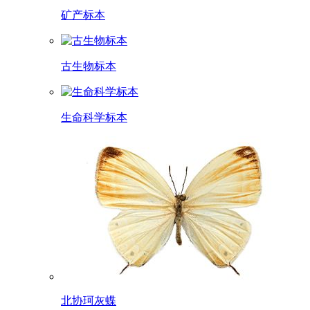
矿产标本
古生物标本
生命科学标本
北协珂灰蝶