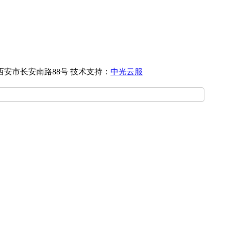
西安市长安南路88号
技术支持：
中光云服
游局
西安市文物局
环球自然日