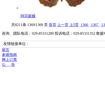
阿芬眼蝶
共
8211
条 1369/1369 页
首页
上一页
上5页
1366
1367
13
咨询、团队电话：029-85331289
投诉电话：029-85331352
救援电
友情链接单位：
陕西投资集团有限公司
陕西自然博物馆行
留言
参观指南
网上订票
公 告