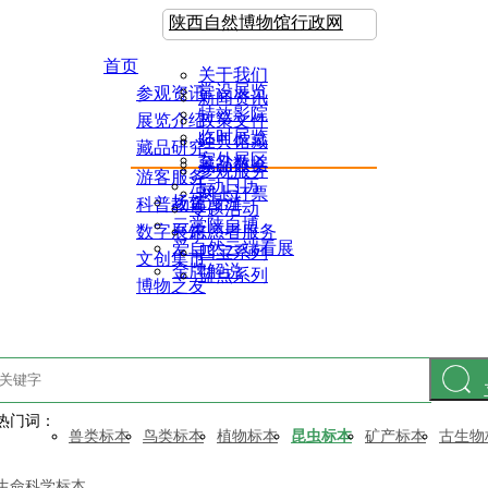
陕西自然博物馆行政网
首页
关于我们
常设展览
参观资讯
新闻资讯
特效影院
展览介绍
政策文件
临时展览
经典馆藏
藏品研究
室外展区
藏品数据
参观服务
游客服务
活动日历
网上订票
场馆漫游
科普教育
专题活动
云赏陕自博
数字展馆
志愿者服务
爱自然云端看展
四宝系列
文创集市
金牌解说
蓝点系列
博物之友
热门词：
兽类标本
鸟类标本
植物标本
昆虫标本
矿产标本
古生物
生命科学标本