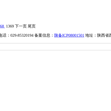
68
1369
下一页
尾页
话：029-85320194
备案信息：
陕备ICP08001501
地址：陕西省
政网
陕西省文化和旅游厅
陕西省文物局
西安市文化和旅
订阅号
服务号